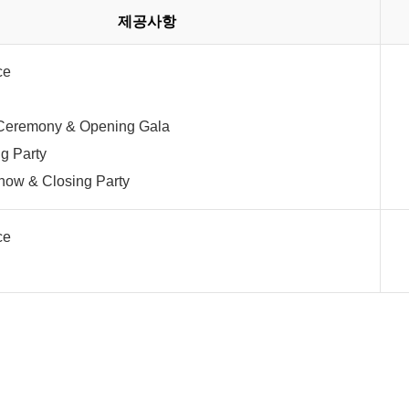
제공사항
ce
 Ceremony & Opening Gala
ng Party
how & Closing Party
ce
.