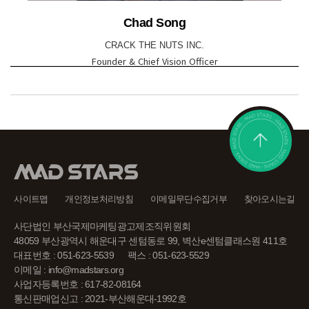
Chad Song
CRACK THE NUTS INC.
Founder & Chief Vision Officer
사이트맵
개인정보처리방침
이메일무단수집거부
찾아오시는길
사단법인 부산국제마케팅광고제조직위원회
48059 부산광역시 해운대구 센텀동로 99, 벽산e센텀클래스원 411호
대표번호 : 051-623-5539
팩스 : 051-623-5529
이메일 : info@madstars.org
사업자등록번호 : 617-82-08164
통신판매업신고 : 2021-부산해운대-1992호