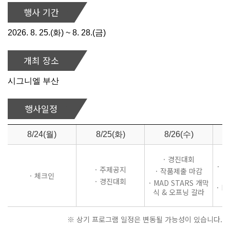
행사 기간
2026. 8. 25.(화) ~ 8. 28.(금)
개최 장소
시그니엘 부산
행사일정
8/24(월)
8/25(화)
8/26(수)
·
경진대회
·
M
·
주제공지
·
작품제출 마감
·
체크인
&
·
경진대회
·
MAD STARS 개막
·
N
식 & 오프닝 갈라
※ 상기 프로그램 일정은 변동될 가능성이 있습니다.