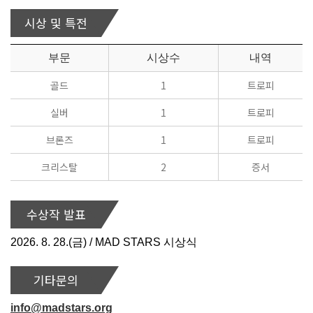
시상 및 특전
부문
시상수
내역
골드
1
트로피
실버
1
트로피
브론즈
1
트로피
크리스탈
2
증서
수상작 발표
2026. 8. 28.(금) / MAD STARS 시상식
기타문의
info@madstars.org