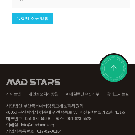
유형별 소구 방법
사이트맵
개인정보처리방침
이메일무단수집거부
찾아오시는길
사단법인 부산국제마케팅광고제조직위원회
48059 부산광역시 해운대구 센텀동로 99, 벽산e센텀클래스원 411호
대표번호 : 051-623-5539
팩스 : 051-623-5529
이메일 : info@madstars.org
사업자등록번호 : 617-82-08164