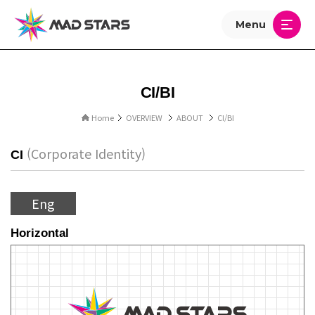
Menu
CI/BI
Home
OVERVIEW
ABOUT
CI/BI
(Corporate Identity)
CI
Eng
Horizontal